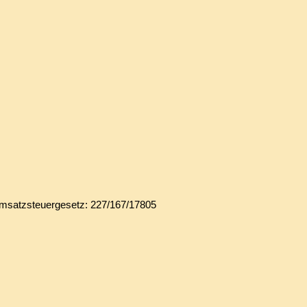
msatzsteuergesetz: 227/167/17805