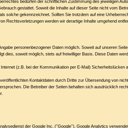
rrechtes bedürfen der schriftlichen Zustimmung des jeweiligen Auto
Gebrauch gestattet. Soweit die Inhalte auf dieser Seite nicht vom Betr
r als solche gekennzeichnet. Sollten Sie trotzdem auf eine Urheberr
on Rechtsverletzungen werden wir derartige Inhalte umgehend entfe
e Angabe personenbezogener Daten möglich. Soweit auf unseren Sei
gt dies, soweit möglich, stets auf freiwilliger Basis. Diese Daten w
 Internet (z.B. bei der Kommunikation per E-Mail) Sicherheitslücken
röffentlichten Kontaktdaten durch Dritte zur Übersendung von nich
dersprochen. Die Betreiber der Seiten behalten sich ausdrücklich rech
r.
lysedienst der Google Inc. (''Google''). Google Analytics verwendet s